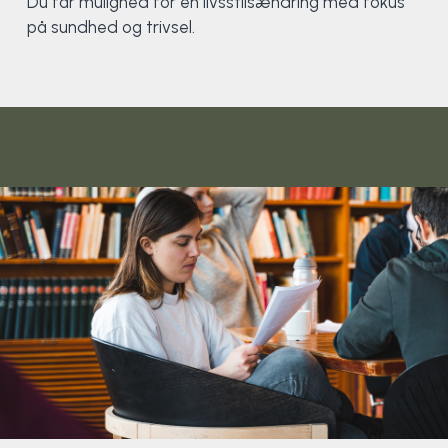
Du får mulighed for en livsstilsændring med fokus
på sundhed og trivsel.
SUP
Spring
Surfkajak
Svømning og Livredning
Styrketræning
Volleyball
Yoga
Surf