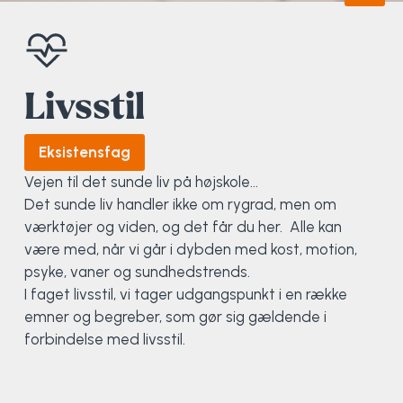
Studietur til Norge
Friluftsliv
Longboard
Kunst
Sportsmassøruddannelsen
Tidligere elever
Dans i Berlin
Fællesgymnastik
Nyttehave
Køn, krop og seksualitet
Viborg Elitehold
Livsstil
Filippinerne Secret Island
Golf
Concreation - betonstøbning
Livsstil
Vedtægt og Årsplan
Eksistensfag
Surf i Marokko
Havkajak
Sportsmassøruddannelsen
Politi-teori
Vejen til det sunde liv på højskole...
Det sunde liv handler ikke om rygrad, men om
værktøjer og viden, og det får du her. Alle kan
Beachvolley i Alicante
Hiphop
Strik og Hækling
Sportspsykologi
være med, når vi går i dybden med kost, motion,
psyke, vaner og sundhedstrends.
OCR i Marbella
Kajak
Udekøkken
Syv gode vaner
I faget livsstil, vi tager udgangspunkt i en række
emner og begreber, som gør sig gældende i
Fitness Camp i Marbella
Kajakpolo
Ukulele
forbindelse med livsstil.
Dykning på Malta
Klatring
Jagt