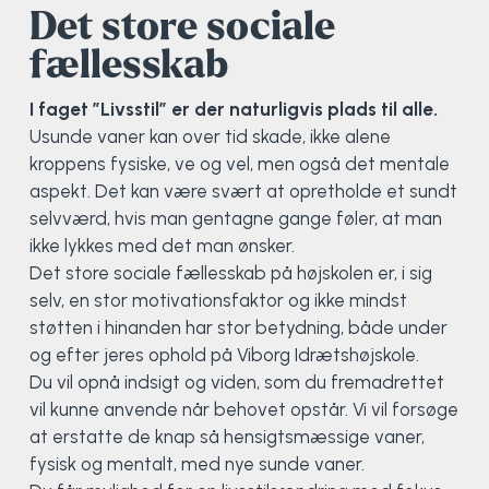
Livredning
Sang og Kor
Det store sociale
fællesskab
Løb
I faget ”Livsstil” er der naturligvis plads til alle.
MTB
Usunde vaner kan over tid skade, ikke alene
kroppens fysiske, ve og vel, men også det mentale
O-løb
aspekt. Det kan være svært at opretholde et sundt
selvværd, hvis man gentagne gange føler, at man
OCR
ikke lykkes med det man ønsker.
Det store sociale fællesskab på højskolen er, i sig
Padel
selv, en stor motivationsfaktor og ikke mindst
støtten i hinanden har stor betydning, både under
Rough'n tough
og efter jeres ophold på Viborg Idrætshøjskole.
Du vil opnå indsigt og viden, som du fremadrettet
vil kunne anvende når behovet opstår. Vi vil forsøge
Rytmisk gymnastik og dans
at erstatte de knap så hensigtsmæssige vaner,
fysisk og mentalt, med nye sunde vaner.
Ski & snowboard